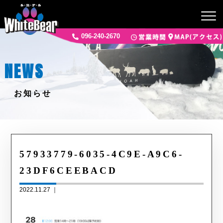
096-240-2670
NEWS
お知らせ
57933779-6035-4C9E-A9C6-
23DF6CEEBACD
2022.11.27 ｜