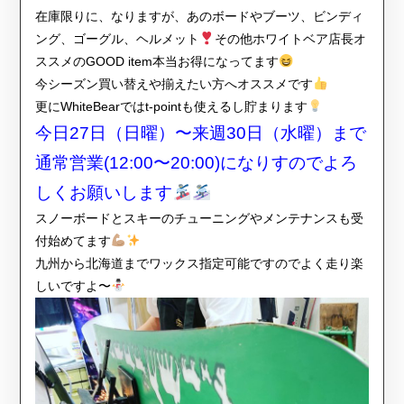
在庫限りに、なりますが、あのボードやブーツ、ビンディ
ング、ゴーグル、ヘルメット
その他ホワイトベア店長オ
ススメのGOOD item本当お得になってます
今シーズン買い替えや揃えたい方へオススメです
更にWhiteBearではt-pointも使えるし貯まります
今日27日（日曜）〜来週30日（水曜）まで
通常営業(12:00〜20:00)になりすのでよろ
しくお願いします
スノーボードとスキーのチューニングやメンテナンスも受
付始めてます
九州から北海道までワックス指定可能ですのでよく走り楽
しいですよ〜