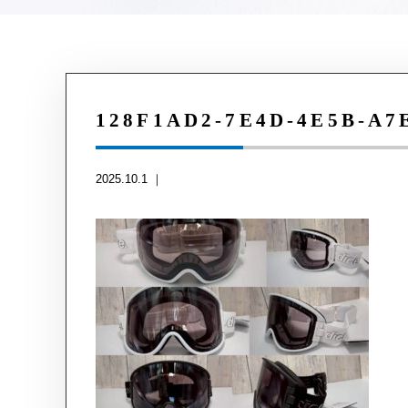
128F1AD2-7E4D-4E5B-A7
2025.10.1 ｜