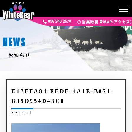
096-240-2670
NEWS
お知らせ
E17EFA84-FEDE-4A1E-B871-
B35D954D43C0
2023.03.6 ｜